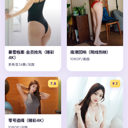
暴雪档案·会员抢先（臻彩
南港回响（院线热映）
4K）
1080P/美国
更新至26集/法国
7.8
9.1
零号追缉（臻彩4K）
1080P/法国