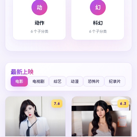
动
幻
动作
科幻
6 个子分类
6 个子分类
最新上映
电影
电视剧
综艺
动漫
恐怖片
纪录片
7.6
6.3