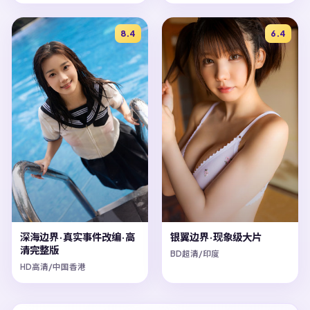
8.4
6.4
深海边界·真实事件改编·高
银翼边界·现象级大片
清完整版
BD超清/印度
HD高清/中国香港