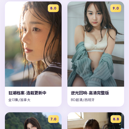
8.0
9.0
狂潮档案·连载更新中
逆光回响·高清完整版
全13集/加拿大
BD超清/西班牙
7.0
8.8