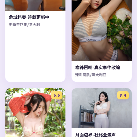
危城档案·连载更新中
更新至17集/意大利
寒锋回响·真实事件改编
臻彩画质/澳大利亚
6.6
9.4
月面边界·杜比全景声