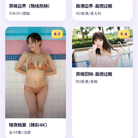
异境边界（院线热映）
南港边界·高燃过瘾
1080P/德国
HD高清/意大利
8.9
9.4
异境回响·高燃过瘾
BD超清/英国
暗夜档案（臻彩4K）
全48集/法国