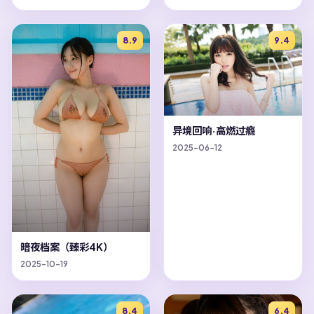
8.9
9.4
异境回响·高燃过瘾
2025-06-12
暗夜档案（臻彩4K）
2025-10-19
8.4
6.4