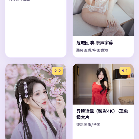
危城回响·原声字幕
臻彩画质/中国香港
9.2
9.1
异境追缉（臻彩4K）·现象
级大片
臻彩画质/法国