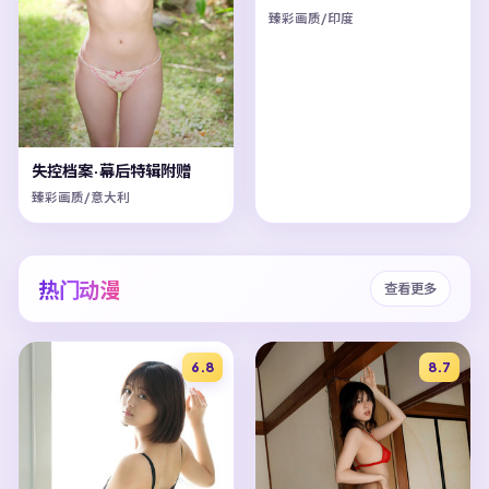
臻彩画质/印度
失控档案·幕后特辑附赠
臻彩画质/意大利
热门动漫
查看更多
6.8
8.7