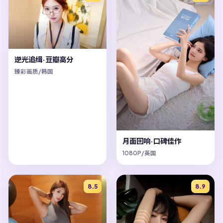
逆光追缉·豆瓣高分
臻彩画质/韩国
月面回响·口碑佳作
1080P/英国
8.5
8.9