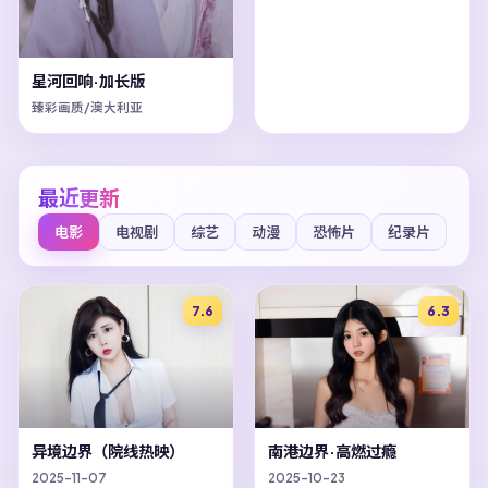
星河回响·加长版
臻彩画质/澳大利亚
最近更新
电影
电视剧
综艺
动漫
恐怖片
纪录片
7.6
6.3
异境边界（院线热映）
南港边界·高燃过瘾
2025-11-07
2025-10-23