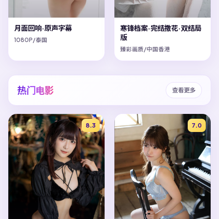
月面回响·原声字幕
寒锋档案·完结撒花·双结局
版
1080P/泰国
臻彩画质/中国香港
热门电影
查看更多
8.3
7.0