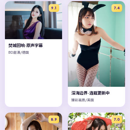
9.1
7.4
焚城回响·原声字幕
BD超清/德国
深海边界·连载更新中
臻彩画质/英国
8.9
7.0