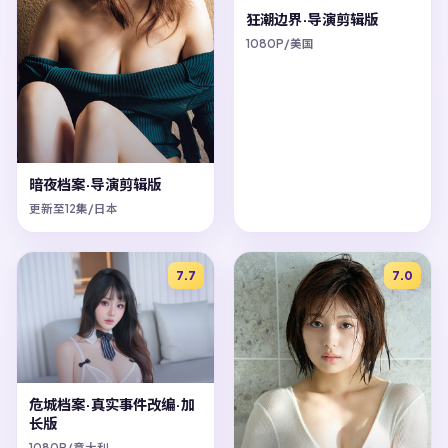
狂潮边界·导演剪辑版
1080P/美国
暗夜档案·导演剪辑版
更新至12集/日本
7.7
7.0
危城档案·真实事件改编·加
长版
1080P/意大利