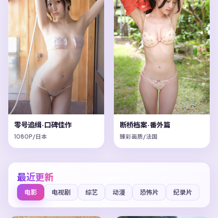
零号追缉·口碑佳作
断桥档案·番外篇
1080P/日本
臻彩画质/法国
最近更新
电影
电视剧
综艺
动漫
恐怖片
纪录片