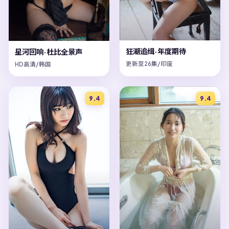
狂潮追缉·年度期待
星河回响·杜比全景声
更新至26集/印度
HD高清/韩国
9.4
9.4