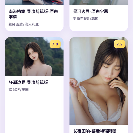
南港档案·导演剪辑版·原声
星河边界·原声字幕
字幕
更新至8集/韩国
臻彩画质/澳大利亚
7.0
9.2
狂潮边界·导演剪辑版
1080P/美国
长夜回响·幕后特辑附赠