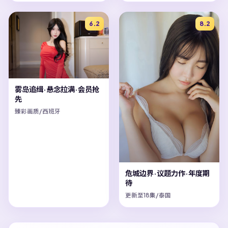
6.2
8.2
雾岛追缉·悬念拉满·会员抢
先
臻彩画质/西班牙
危城边界·议题力作·年度期
待
更新至18集/泰国