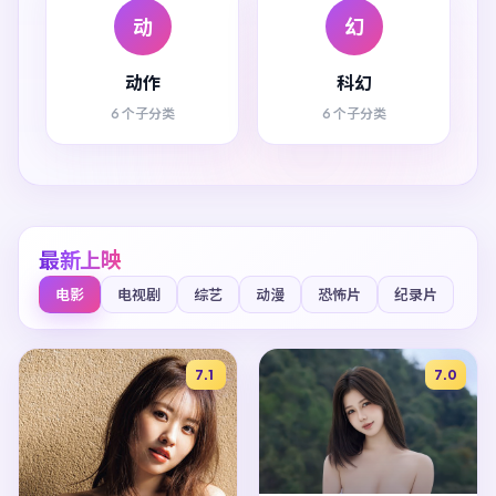
动
幻
动作
科幻
6 个子分类
6 个子分类
最新上映
电影
电视剧
综艺
动漫
恐怖片
纪录片
7.1
7.0