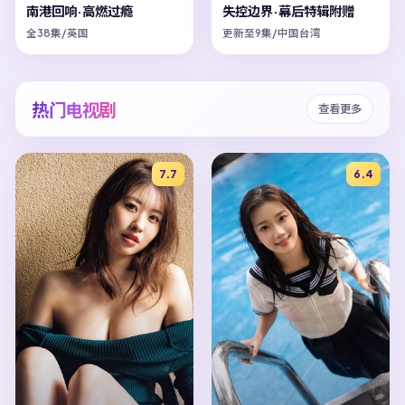
南港回响·高燃过瘾
失控边界·幕后特辑附赠
全38集/英国
更新至9集/中国台湾
热门电视剧
查看更多
7.7
6.4