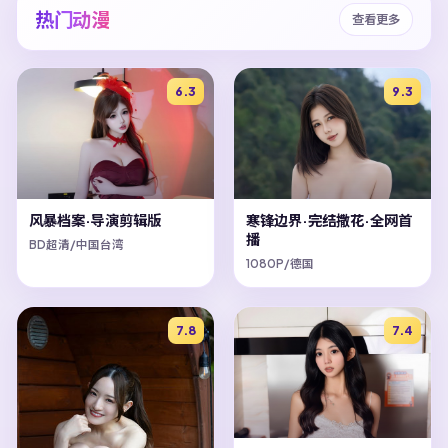
热门动漫
查看更多
6.3
9.3
风暴档案·导演剪辑版
寒锋边界·完结撒花·全网首
播
BD超清/中国台湾
1080P/德国
7.8
7.4