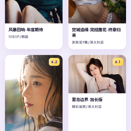
风暴回响·年度期待
焚城追缉·完结撒花·终章归
来
1080P/韩国
更新至9集/澳大利亚
6.2
6.1
雾岛边界·加长版
臻彩画质/澳大利亚