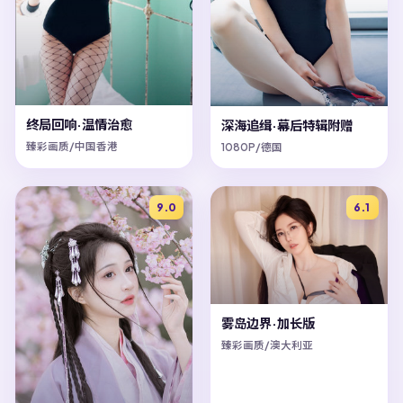
终局回响·温情治愈
深海追缉·幕后特辑附赠
臻彩画质/中国香港
1080P/德国
9.0
6.1
雾岛边界·加长版
臻彩画质/澳大利亚