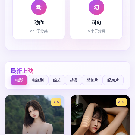
动
幻
动作
科幻
6 个子分类
6 个子分类
最新上映
电影
电视剧
综艺
动漫
恐怖片
纪录片
7.5
6.2