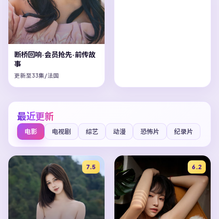
断桥回响·会员抢先·前传故
事
更新至33集/法国
最近更新
电影
电视剧
综艺
动漫
恐怖片
纪录片
7.5
6.2