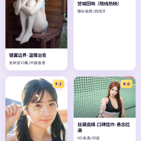
焚城回响（院线热映）
臻彩画质/西班牙
银翼边界·温情治愈
更新至10集/中国香港
9.2
8.0
狂潮追缉·口碑佳作·悬念拉
满
HD高清/印度