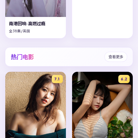
南港回响·高燃过瘾
全38集/英国
热门电影
查看更多
7.1
6.2