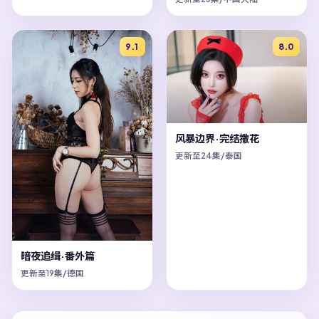
9.1
8.0
风暴边界·完结撒花
更新至24集/泰国
暗夜追缉·番外篇
更新至19集/德国