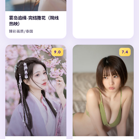
雾岛追缉·完结撒花（院线
热映）
臻彩画质/泰国
9.0
7.4