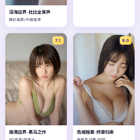
深海边界·杜比全景声
臻彩画质/中国香港
7.1
8.0
南港边界·黑马之作
危城档案·终章归来
HD高清/加拿大
更新至25集/印度