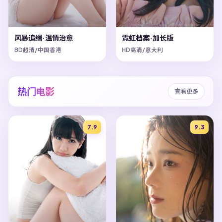
风暴追缉·温情治愈
霓虹档案·加长版
BD超清/中国香港
HD高清/意大利
热门电影
查看更多
7.9
9.3