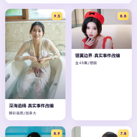
9.5
8.8
银翼边界·真实事件改编
全48集/德国
深海追缉·真实事件改编
臻彩画质/加拿大
8.9
7.8