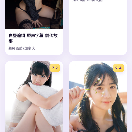
白昼追缉·原声字幕·前传故
事
臻彩画质/加拿大
7.9
9.4