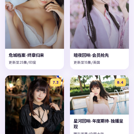
危城档案·终章归来
暗夜回响·会员抢先
更新至25集/印度
更新至15集/英国
7.3
8.4
星河回响·年度期待·独播呈
现
臻彩画质/中国大陆