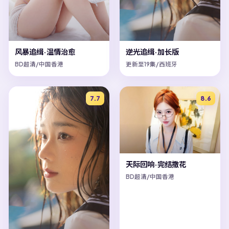
风暴追缉·温情治愈
逆光追缉·加长版
BD超清/中国香港
更新至19集/西班牙
7.7
8.6
天际回响·完结撒花
BD超清/中国香港