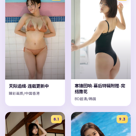
寒锋回响·幕后特辑附赠·完
天际追缉·连载更新中
结撒花
臻彩画质/中国香港
BD超清/韩国
8.1
9.3