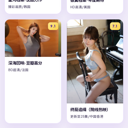
臻彩画质/韩国
HD高清/美国
9.1
7.1
深海回响·豆瓣高分
BD超清/法国
终局追缉（院线热映）
更新至25集/中国香港