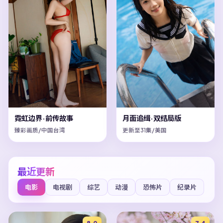
霓虹边界·前传故事
月面追缉·双结局版
臻彩画质/中国台湾
更新至31集/美国
最近更新
电影
电视剧
综艺
动漫
恐怖片
纪录片