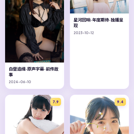
星河回响·年度期待·独播呈
现
2023-10-12
白昼追缉·原声字幕·前传故
事
2024-06-10
7.9
9.4