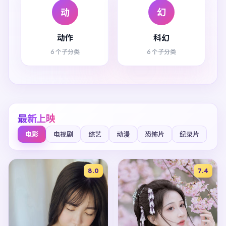
动
幻
动作
科幻
6 个子分类
6 个子分类
最新上映
电影
电视剧
综艺
动漫
恐怖片
纪录片
8.0
7.4