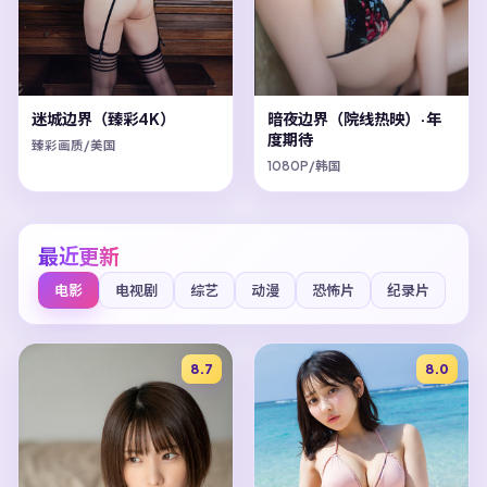
迷城边界（臻彩4K）
暗夜边界（院线热映）·年
度期待
臻彩画质/美国
1080P/韩国
最近更新
电影
电视剧
综艺
动漫
恐怖片
纪录片
8.7
8.0