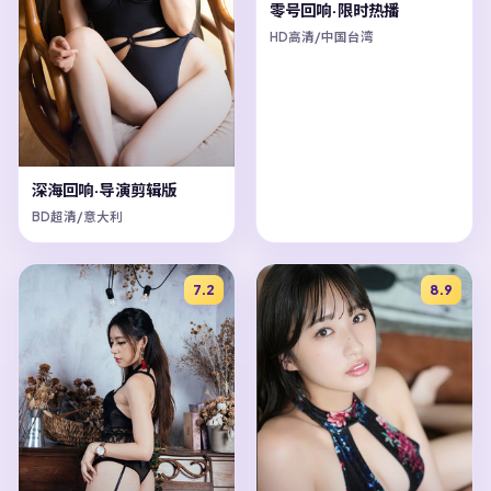
零号回响·限时热播
HD高清/中国台湾
深海回响·导演剪辑版
BD超清/意大利
7.2
8.9