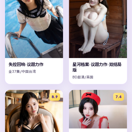
星河档案·议题力作·双结局
失控回响·议题力作
版
全37集/中国台湾
BD超清/英国
8.9
7.4