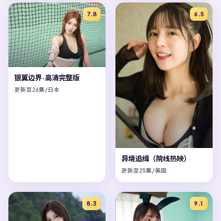
7.8
6.5
银翼边界·高清完整版
更新至26集/日本
异境追缉（院线热映）
更新至25集/美国
8.3
9.1