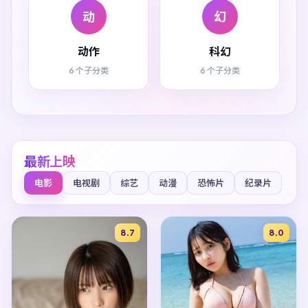
动
幻
动作
科幻
6 个子分类
6 个子分类
最新上映
电影
电视剧
综艺
动漫
恐怖片
纪录片
8.7
8.0