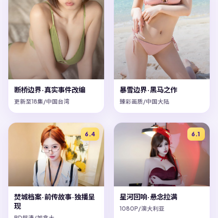
断桥边界·真实事件改编
暴雪边界·黑马之作
更新至18集/中国台湾
臻彩画质/中国大陆
6.4
6.1
焚城档案·前传故事·独播呈
星河回响·悬念拉满
现
1080P/澳大利亚
BD超清/加拿大