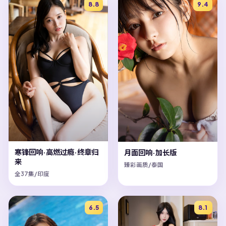
8.8
9.4
寒锋回响·高燃过瘾·终章归
月面回响·加长版
来
臻彩画质/泰国
全37集/印度
6.5
8.1